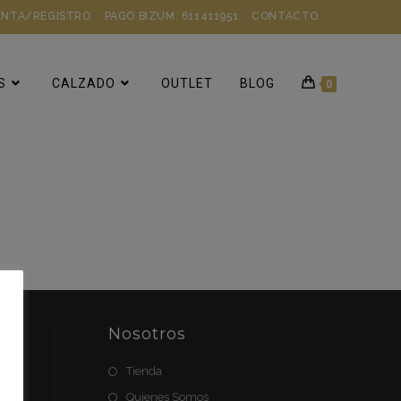
ENTA/REGISTRO
PAGO BIZUM: 611411951
CONTACTO
S
CALZADO
OUTLET
BLOG
0
e
Nosotros
Tienda
Quienes Somos