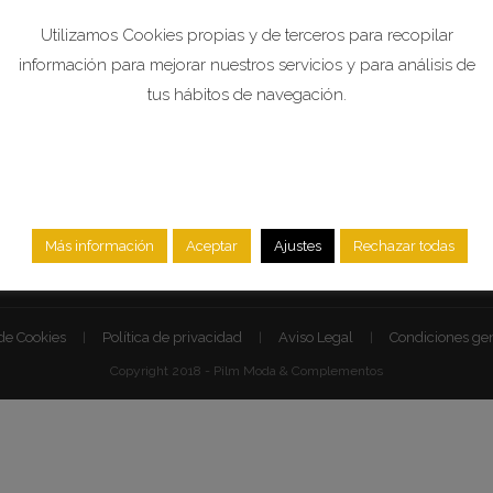
Mi Cuenta
Utilizamos Cookies propias y de terceros para recopilar
información para mejorar nuestros servicios y para análisis de
tus hábitos de navegación.
Ahora también nos pued
pagar a través de BIZUM:
611411951
Más información
Aceptar
Ajustes
Rechazar todas
 de Cookies
Política de privacidad
Aviso Legal
Condiciones gen
Copyright 2018 - Pilm Moda & Complementos