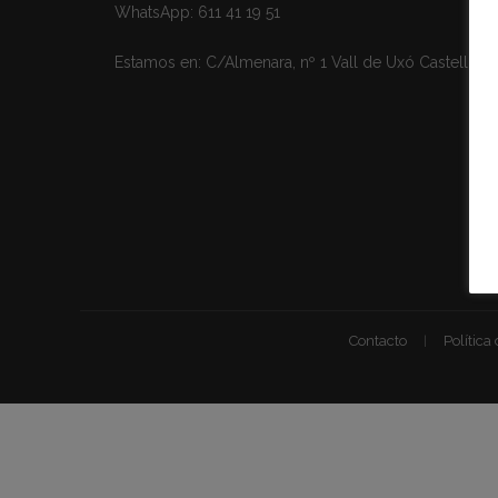
WhatsApp:
611 41 19 51
Estamos en:
C/Almenara, nº 1 Vall de Uxó Castellón
Contacto
Política