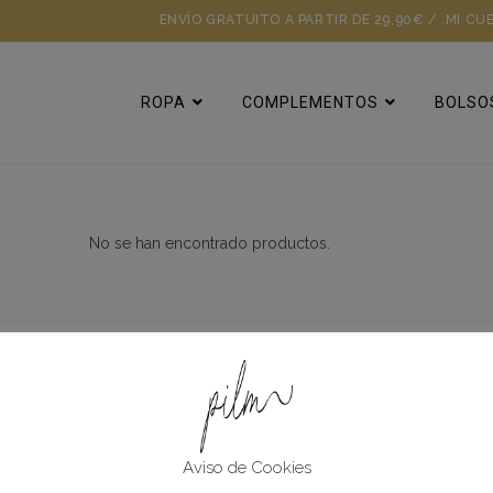
ENVÍO GRATUITO A PARTIR DE 29,90€ / .
MI CU
ROPA
COMPLEMENTOS
BOLSO
No se han encontrado productos.
Ayuda Y Soport
Métodos de Pago
Aviso de Cookies
Ayuda