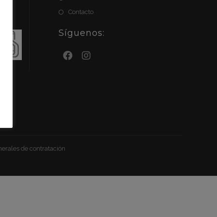
Contacto
Síguenos:
es
erales de contratación