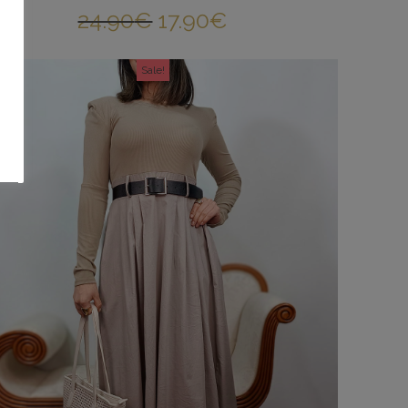
24.90
€
17.90
€
Sale!