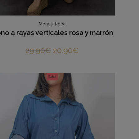
Monos
,
Ropa
no a rayas verticales rosa y marrón
29.90
€
20.90
€
Sale!