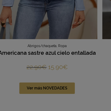
Abrigos/chaqueta
,
Ropa
Americana sastre azul cielo entallada
22.90
€
15.90
€
Ver más NOVEDADES