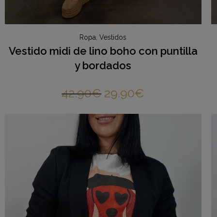
Ropa
,
Vestidos
Vestido midi de lino boho con puntilla
y bordados
42.90
€
29.90
€