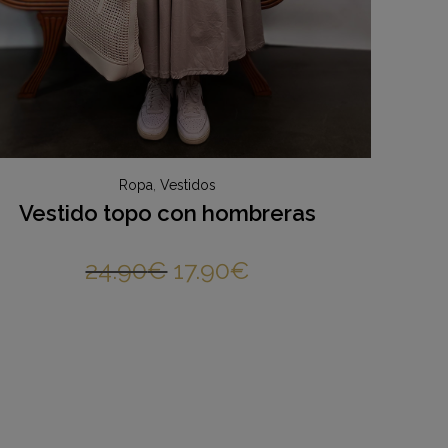
Ropa
,
Vestidos
Vestido topo con hombreras
24.90
€
17.90
€