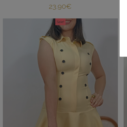
23.90
€
Sale!