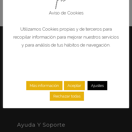
49.90
€
37.90
€
Aviso de Cookies
Utilizamos Cookies propias y de terceros para
recopilar información para mejorar nuestros servicios
y para análisis de tus hábitos de navegación.
¿Quieres Saber Más De
Nosotros?
Escríbenos a:
tienda@pilm.es
WhatsApp:
611 41 19 51
Más información
Aceptar
Ajustes
Estamos en:
C/Almenara, nº 1 Vall de Uxó
Rechazar todas
Castellón
Ayuda Y Soporte