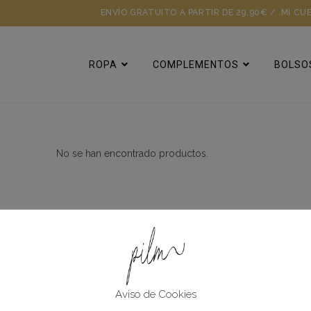
ENVÍO GRATUITO A PARTIR DE 29,90€ / .
MI CU
ROPA
COMPLEMENTOS
BOLSO
No se han encontrado productos.
Ayuda Y Soport
Métodos de Pago
Aviso de Cookies
Ayuda