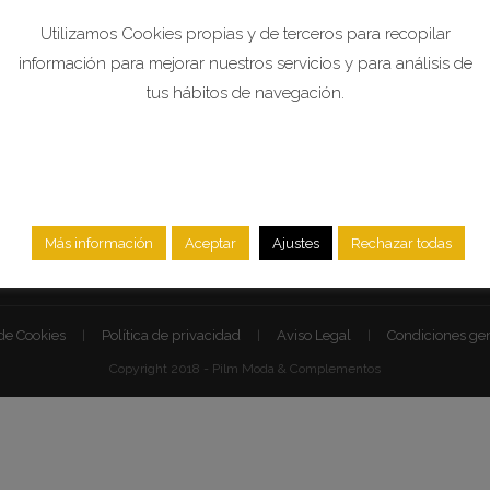
Mi Cuenta
Utilizamos Cookies propias y de terceros para recopilar
información para mejorar nuestros servicios y para análisis de
tus hábitos de navegación.
Ahora también nos pued
pagar a través de BIZUM:
611411951
Más información
Aceptar
Ajustes
Rechazar todas
 de Cookies
Política de privacidad
Aviso Legal
Condiciones gen
Copyright 2018 - Pilm Moda & Complementos