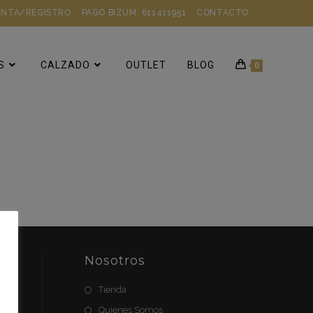
ENTA/REGISTRO
PAGO BIZUM: 611411951
CONTACTO
S
CALZADO
OUTLET
BLOG
0
e
Nosotros
Tienda
Quienes Somos