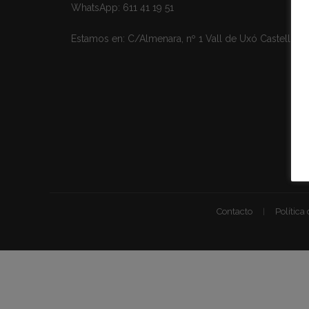
WhatsApp:
611 41 19 51
Estamos en:
C/Almenara, nº 1 Vall de Uxó Castellón
Contacto
Política