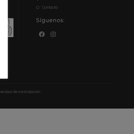
Contacto
Síguenos:
es
erales de contratación