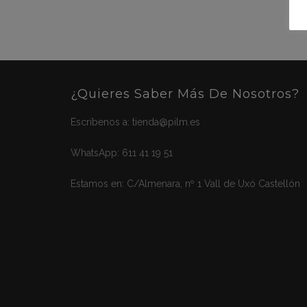
¿Quieres Saber Más De Nosotros?
Escríbenos a:
tienda@pilm.es
WhatsApp:
611 41 19 51
Estamos en:
C/Almenara, nº 1 Vall de Uxó Castellón