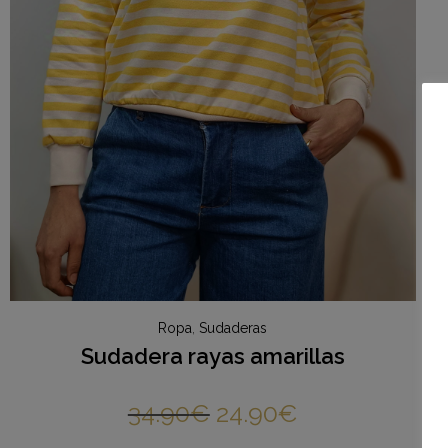
Ropa
,
Sudaderas
Sudadera rayas amarillas
34.90
€
24.90
€