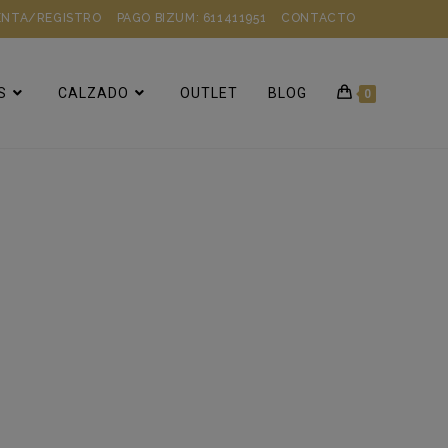
ENTA/REGISTRO
PAGO BIZUM: 611411951
CONTACTO
S
CALZADO
OUTLET
BLOG
0