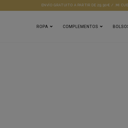
ENVÍO GRATUITO A PARTIR DE 29,90€ / .
MI CU
ROPA
COMPLEMENTOS
BOLSO