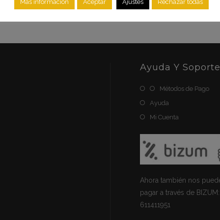
Más información
Aceptar
Ajustes
Rechazar todas
Ayuda Y Soport
Métodos de Pago
Ayuda
Mi Cuenta
Ahora también nos pued
pagar a través de BIZUM:
611411951