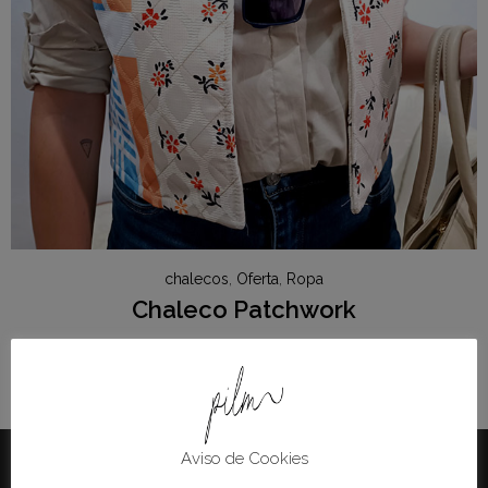
chalecos
,
Oferta
,
Ropa
Chaleco Patchwork
24.90
€
14.94
€
Aviso de Cookies