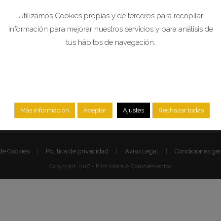
Mi Cuenta
Utilizamos Cookies propias y de terceros para recopilar
información para mejorar nuestros servicios y para análisis de
tus hábitos de navegación.
Ahora también nos pued
pagar a través de BIZUM:
611411951
Más información
Aceptar
Ajustes
Rechazar todas
 de Cookies
Política de privacidad
Aviso Legal
Condiciones gen
Copyright 2018 - Pilm Moda & Complementos