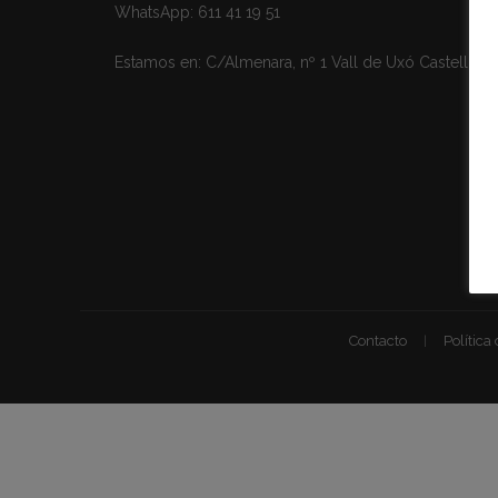
WhatsApp:
611 41 19 51
Estamos en:
C/Almenara, nº 1 Vall de Uxó Castellón
Contacto
Política