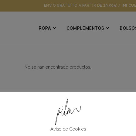
ENVÍO GRATUITO A PARTIR DE 29,90€ / .
MI CU
ROPA
COMPLEMENTOS
BOLSO
No se han encontrado productos.
Ayuda Y Soport
Métodos de Pago
Aviso de Cookies
Ayuda