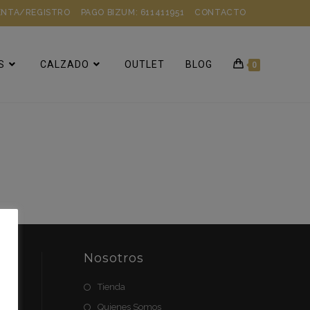
ENTA/REGISTRO
PAGO BIZUM: 611411951
CONTACTO
S
CALZADO
OUTLET
BLOG
0
e
Nosotros
Tienda
Quienes Somos