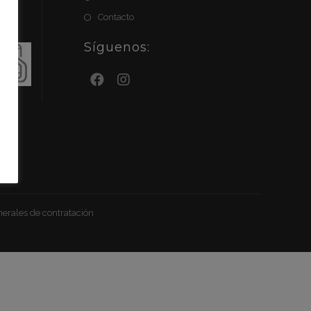
Contacto
Síguenos:
es
erales de contratación