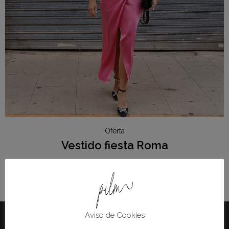
Oferta
Vestido fiesta Roma
36.90
€
22.90
€
Aviso de Cookies