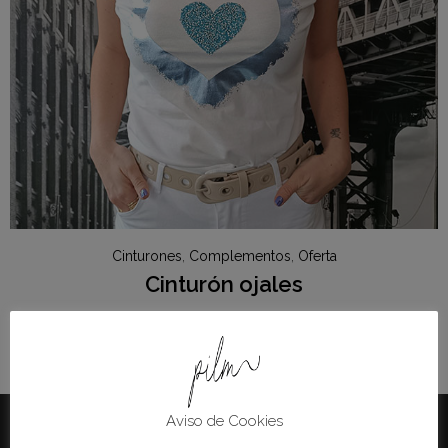
Cinturones
,
Complementos
,
Oferta
Cinturón ojales
9.90
€
7.90
€
Aviso de Cookies